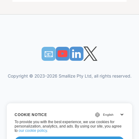
📧︎
Copyright © 2023-2026 Smallize Pty Ltd, all rights reserved.
Politica de confidențialitate
COOKIE NOTICE
Termeni de utilizare
To provide you with the best experience, we use cookies for
Acces executiv
personalization, analytics, and ads. By using our site, you agree
to
our cookie policy
.