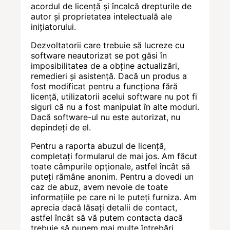
acordul de licență și încalcă drepturile de
autor și proprietatea intelectuală ale
inițiatorului.
Dezvoltatorii care trebuie să lucreze cu
software neautorizat se pot găsi în
imposibilitatea de a obține actualizări,
remedieri și asistență. Dacă un produs a
fost modificat pentru a funcționa fără
licență, utilizatorii acelui software nu pot fi
siguri că nu a fost manipulat în alte moduri.
Dacă software-ul nu este autorizat, nu
depindeți de el.
Pentru a raporta abuzul de licență,
completați formularul de mai jos. Am făcut
toate câmpurile opționale, astfel încât să
puteți rămâne anonim. Pentru a dovedi un
caz de abuz, avem nevoie de toate
informațiile pe care ni le puteți furniza. Am
aprecia dacă lăsați detalii de contact,
astfel încât să vă putem contacta dacă
trebuie să punem mai multe întrebări