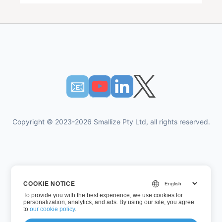
📧︎
Copyright © 2023-2026 Smallize Pty Ltd, all rights reserved.
politica sulla riservatezza
COOKIE NOTICE
Termini di utilizzo
To provide you with the best experience, we use cookies for
Accesso esecutivo
personalization, analytics, and ads. By using our site, you agree
to
our cookie policy
.