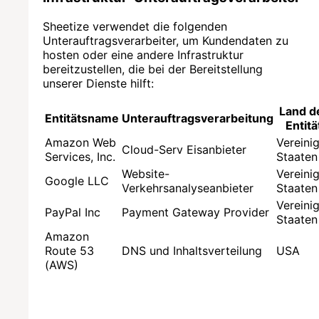
Sheetize verwendet die folgenden
Unterauftragsverarbeiter, um Kundendaten zu
hosten oder eine andere Infrastruktur
bereitzustellen, die bei der Bereitstellung
unserer Dienste hilft:
Land d
Entitätsname
Unterauftragsverarbeitung
Entitä
Amazon Web
Vereini
Cloud-Serv Eisanbieter
Services, Inc.
Staaten
Website-
Vereini
Google LLC
Verkehrsanalyseanbieter
Staaten
Vereini
PayPal Inc
Payment Gateway Provider
Staaten
Amazon
Route 53
DNS und Inhaltsverteilung
USA
(AWS)