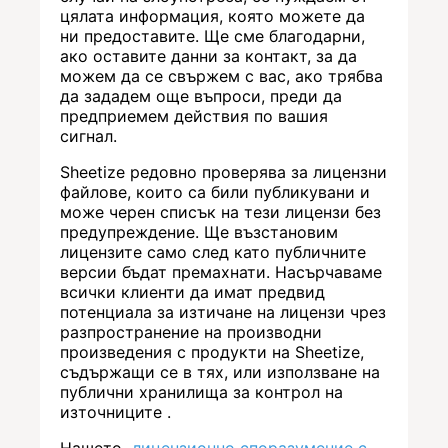
цялата информация, която можете да
ни предоставите. Ще сме благодарни,
ако оставите данни за контакт, за да
можем да се свържем с вас, ако трябва
да зададем още въпроси, преди да
предприемем действия по вашия
сигнал.
Sheetize редовно проверява за лицензни
файлове, които са били публикувани и
може черен списък на тези лицензи без
предупреждение. Ще възстановим
лицензите само след като публичните
версии бъдат премахнати. Насърчаваме
всички клиенти да имат предвид
потенциала за изтичане на лицензи чрез
разпространение на производни
произведения с продукти на Sheetize,
съдържащи се в тях, или използване на
публични хранилища за контрол на
източниците .
Нашето
лицензионно споразумение с