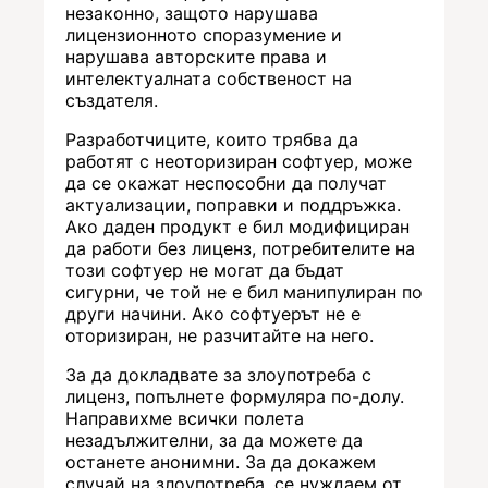
незаконно, защото нарушава
лицензионното споразумение и
нарушава авторските права и
интелектуалната собственост на
създателя.
Разработчиците, които трябва да
работят с неоторизиран софтуер, може
да се окажат неспособни да получат
актуализации, поправки и поддръжка.
Ако даден продукт е бил модифициран
да работи без лиценз, потребителите на
този софтуер не могат да бъдат
сигурни, че той не е бил манипулиран по
други начини. Ако софтуерът не е
оторизиран, не разчитайте на него.
За да докладвате за злоупотреба с
лиценз, попълнете формуляра по-долу.
Направихме всички полета
незадължителни, за да можете да
останете анонимни. За да докажем
случай на злоупотреба, се нуждаем от