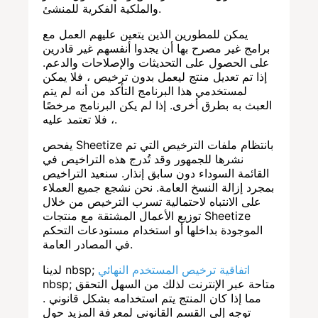
والملكية الفكرية للمنشئ.
يمكن للمطورين الذين يتعين عليهم العمل مع
برامج غير مصرح بها أن يجدوا أنفسهم غير قادرين
على الحصول على التحديثات والإصلاحات والدعم.
إذا تم تعديل منتج ليعمل بدون ترخيص ، فلا يمكن
لمستخدمي هذا البرنامج التأكد من أنه لم يتم
العبث به بطرق أخرى. إذا لم يكن البرنامج مرخصًا
، فلا تعتمد عليه.
يفحص Sheetize بانتظام ملفات الترخيص التي تم
نشرها للجمهور وقد تُدرج هذه التراخيص في
القائمة السوداء دون سابق إنذار. سنعيد التراخيص
بمجرد إزالة النسخ العامة. نحن نشجع جميع العملاء
على الانتباه لاحتمالية تسرب الترخيص من خلال
توزيع الأعمال المشتقة مع منتجات Sheetize
الموجودة بداخلها أو استخدام مستودعات التحكم
في المصادر العامة.
اتفاقية ترخيص المستخدم النهائي
لدينا nbsp;
nbsp; متاحة عبر الإنترنت لذلك من السهل التحقق
مما إذا كان المنتج يتم استخدامه بشكل قانوني .
توجه إلى القسم القانوني لمعرفة المزيد حول